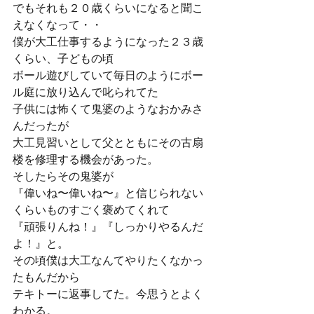
でもそれも２０歳くらいになると聞こ
えなくなって・・
僕が大工仕事するようになった２３歳
くらい、子どもの頃
ボール遊びしていて毎日のようにボー
ル庭に放り込んで叱られてた
子供には怖くて鬼婆のようなおかみさ
んだったが
大工見習いとして父とともにその古扇
楼を修理する機会があった。
そしたらその鬼婆が
『偉いね〜偉いね〜』と信じられない
くらいものすごく褒めてくれて
『頑張りんね！』『しっかりやるんだ
よ！』と。
その頃僕は大工なんてやりたくなかっ
たもんだから
テキトーに返事してた。今思うとよく
わかる。