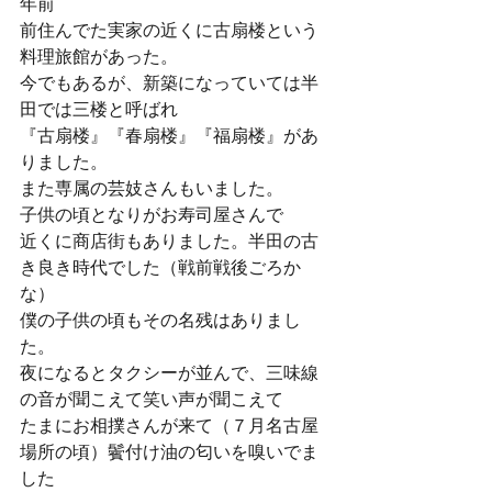
年前
前住んでた実家の近くに古扇楼という
料理旅館があった。
今でもあるが、新築になっていては半
田では三楼と呼ばれ
『古扇楼』『春扇楼』『福扇楼』があ
りました。
また専属の芸妓さんもいました。
子供の頃となりがお寿司屋さんで
近くに商店街もありました。半田の古
き良き時代でした（戦前戦後ごろか
な）
僕の子供の頃もその名残はありまし
た。
夜になるとタクシーが並んで、三味線
の音が聞こえて笑い声が聞こえて
たまにお相撲さんが来て（７月名古屋
場所の頃）鬢付け油の匂いを嗅いでま
した