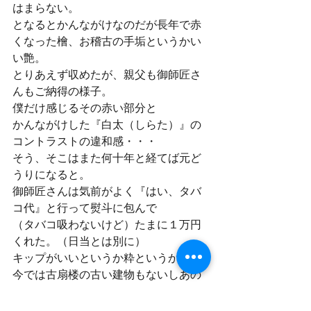
はまらない。
となるとかんながけなのだが長年で赤
くなった檜、お稽古の手垢というかい
い艶。
とりあえず収めたが、親父も御師匠さ
んもご納得の様子。
僕だけ感じるその赤い部分と
かんながけした『白太（しらた）』の
コントラストの違和感・・・
そう、そこはまた何十年と経てば元ど
うりになると。
御師匠さんは気前がよく『はい、タバ
コ代』と行って熨斗に包んで
（タバコ吸わないけど）たまに１万円
くれた。（日当とは別に）
キップがいいというか粋というか。
今では古扇楼の古い建物もないしあの
檜舞台もなくなった。
（持ち運びできるので探せばあるか