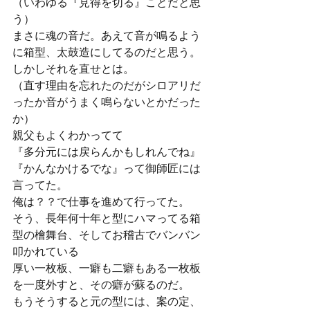
（いわゆる『見得を切る』ことだと思
う）
まさに魂の音だ。あえて音が鳴るよう
に箱型、太鼓造にしてるのだと思う。
しかしそれを直せとは。
（直す理由を忘れたのだがシロアリだ
ったか音がうまく鳴らないとかだった
か）
親父もよくわかってて
『多分元には戻らんかもしれんでね』
『かんなかけるでな』って御師匠には
言ってた。
俺は？？で仕事を進めて行ってた。
そう、長年何十年と型にハマってる箱
型の檜舞台、そしてお稽古でバンバン
叩かれている
厚い一枚板、一癖も二癖もある一枚板
を一度外すと、その癖が蘇るのだ。
もうそうすると元の型には、案の定、