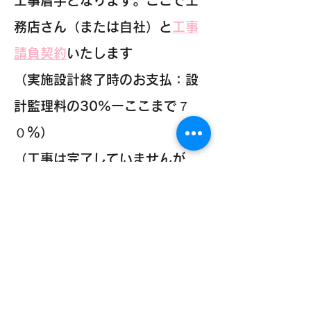
工事着手となります。ここで工
務店さん（または自社）と
工事
請負契約
いたします
（実施設計終了時のお支払：設
計監理料の30%ーここまで７
０％）
（工事は完了していませんが
例えば設計監理料が１００万だ
った場合７０万円お支払い
した
こととなります）
↓
着工／工事監理